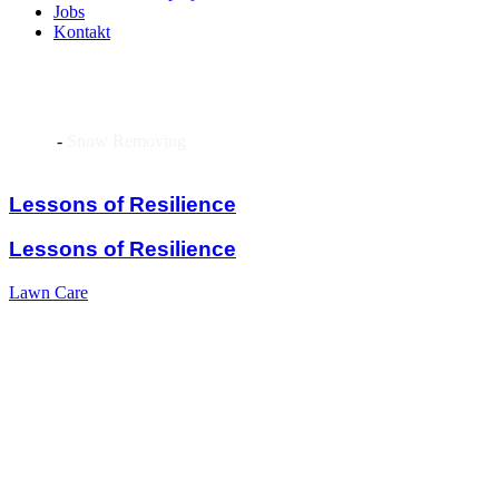
Jobs
Kontakt
Snow Removing
Home
-
Snow Removing
Lessons of Resilience
Lessons of Resilience
Lawn Care